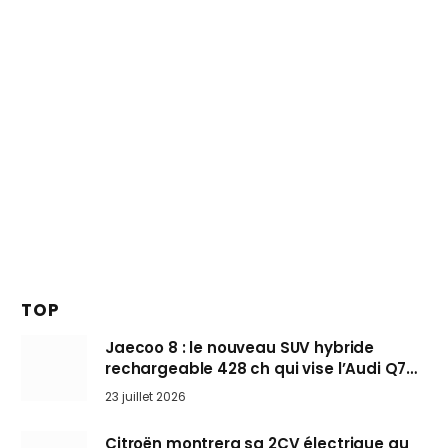
TOP
Jaecoo 8 : le nouveau SUV hybride
rechargeable 428 ch qui vise l’Audi Q7
arrive en Europe cet automne
23 juillet 2026
Citroën montrera sa 2CV électrique au