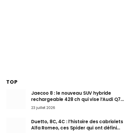
TOP
Jaecoo 8 : le nouveau SUV hybride
rechargeable 428 ch qui vise l’Audi Q7
arrive en Europe cet automne
23 juillet 2026
Duetto, 8C, 4C : l’histoire des cabriolets
Alfa Romeo, ces Spider qui ont défini