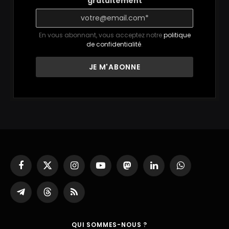
gratuitement
En vous abonnant, vous acceptez notre
politique
de confidentialité
.
Facebook
X
Instagram
YouTube
Mastodon
LinkedIn
WhatsApp
(Twitter)
Partager
Threads
RSS
sur
Telegram
QUI SOMMES-NOUS ?