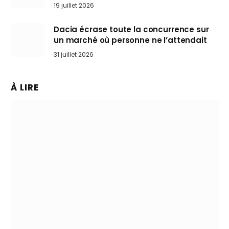
l’art de rouler cheveux au vent
19 juillet 2026
Dacia écrase toute la concurrence sur
un marché où personne ne l’attendait
31 juillet 2026
À LIRE