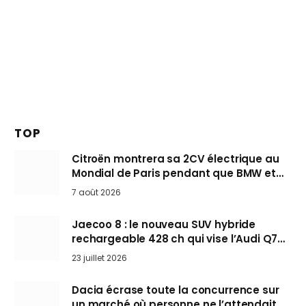
TOP
Citroën montrera sa 2CV électrique au
Mondial de Paris pendant que BMW et
Mini désertent le salon
7 août 2026
Jaecoo 8 : le nouveau SUV hybride
rechargeable 428 ch qui vise l’Audi Q7
arrive en Europe cet automne
23 juillet 2026
Dacia écrase toute la concurrence sur
un marché où personne ne l’attendait