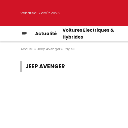
vendredi 7 août 2026
Voitures Electriques &
Actualité
Hybrides
Accueil
»
Jeep Avenger
»
Page 3
JEEP AVENGER