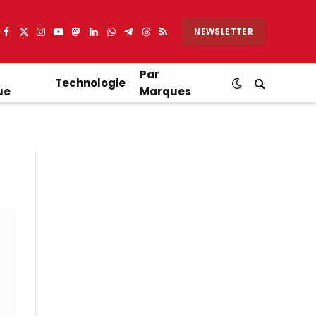
NEWSLETTER
Facebook
X
Instagram
YouTube
Mastodon
LinkedIn
WhatsApp
Partager
Threads
RSS
(Twitter)
sur
Telegram
Par
Technologie
ue
Marques