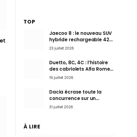
TOP
Jaecoo 8 : le nouveau SUV
hybride rechargeable 428
et
ch qui vise l’Audi Q7 arrive
23 juillet 2026
en Europe cet automne
Duetto, 8C, 4C : l’histoire
des cabriolets Alfa Romeo,
ces Spider qui ont défini
19 juillet 2026
l’art de rouler cheveux au
vent
Dacia écrase toute la
concurrence sur un
marché où personne ne
31 juillet 2026
l’attendait
À LIRE