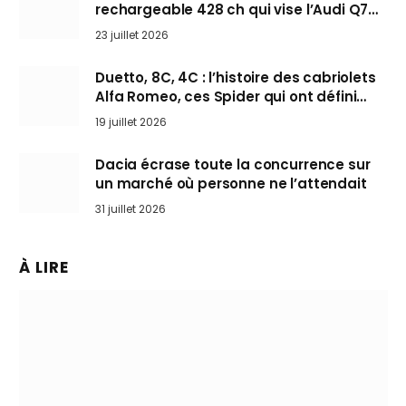
rechargeable 428 ch qui vise l’Audi Q7
arrive en Europe cet automne
23 juillet 2026
Duetto, 8C, 4C : l’histoire des cabriolets
Alfa Romeo, ces Spider qui ont défini
l’art de rouler cheveux au vent
19 juillet 2026
Dacia écrase toute la concurrence sur
un marché où personne ne l’attendait
31 juillet 2026
À LIRE