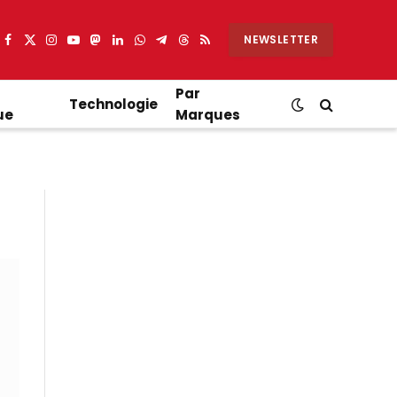
NEWSLETTER
Facebook
X
Instagram
YouTube
Mastodon
LinkedIn
WhatsApp
Partager
Threads
RSS
(Twitter)
sur
Telegram
Par
Technologie
ue
Marques