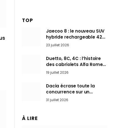
TOP
Jaecoo 8 : le nouveau SUV
hybride rechargeable 428
xus
ch qui vise l’Audi Q7 arrive
23 juillet 2026
en Europe cet automne
Duetto, 8C, 4C : l’histoire
des cabriolets Alfa Romeo,
ces Spider qui ont défini
19 juillet 2026
l’art de rouler cheveux au
vent
Dacia écrase toute la
concurrence sur un
marché où personne ne
31 juillet 2026
l’attendait
À LIRE