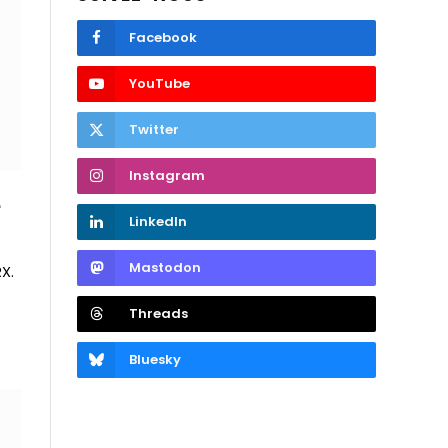
Facebook
YouTube
Twitter
Instagram
e
LinkedIn
Mastodon
X.
Threads
Bluesky