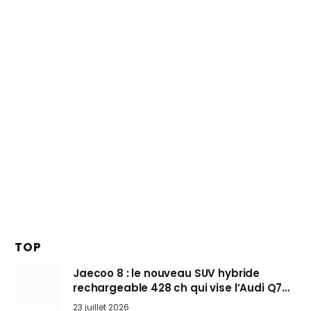
TOP
Jaecoo 8 : le nouveau SUV hybride
rechargeable 428 ch qui vise l’Audi Q7
arrive en Europe cet automne
23 juillet 2026