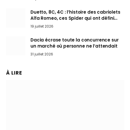
Duetto, 8C, 4C : l’histoire des cabriolets
Alfa Romeo, ces Spider qui ont défini
l’art de rouler cheveux au vent
19 juillet 2026
Dacia écrase toute la concurrence sur
un marché où personne ne l’attendait
31 juillet 2026
À LIRE