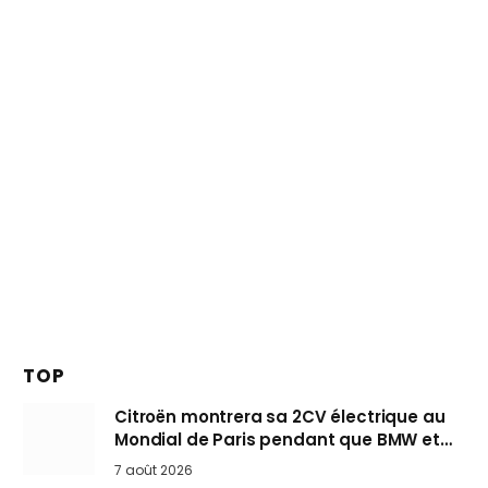
TOP
Citroën montrera sa 2CV électrique au
Mondial de Paris pendant que BMW et
Mini désertent le salon
7 août 2026