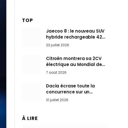
TOP
Jaecoo 8 : le nouveau SUV
hybride rechargeable 428
ch qui vise l’Audi Q7 arrive
23 juillet 2026
en Europe cet automne
Citroën montrera sa 2CV
électrique au Mondial de
Paris pendant que BMW et
7 août 2026
Mini désertent le salon
Dacia écrase toute la
concurrence sur un
marché où personne ne
31 juillet 2026
l’attendait
À LIRE