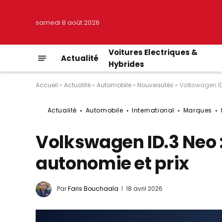
samedi 8 août 2026
Voitures Electriques &
Actualité
Hybrides
Accueil
»
Actualité
»
Automobile
»
Nouveautés
»
Volkswagen ID.
Actualité
Automobile
International
Marques
Volkswagen ID.3 Neo :
autonomie et prix
Par
Faris Bouchaala
18 avril 2026
© Volkswagen