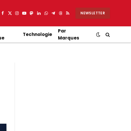
NEWSLETTER
Facebook
X
Instagram
YouTube
Mastodon
LinkedIn
WhatsApp
Partager
Threads
RSS
(Twitter)
sur
Telegram
Par
Technologie
ue
Marques