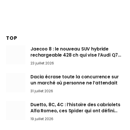
TOP
Jaecoo 8 : le nouveau SUV hybride
rechargeable 428 ch qui vise l’Audi Q7
arrive en Europe cet automne
23 juillet 2026
Dacia écrase toute la concurrence sur
un marché où personne ne l’attendait
31 juillet 2026
Duetto, 8C, 4C : l’histoire des cabriolets
Alfa Romeo, ces Spider qui ont défini
l’art de rouler cheveux au vent
19 juillet 2026