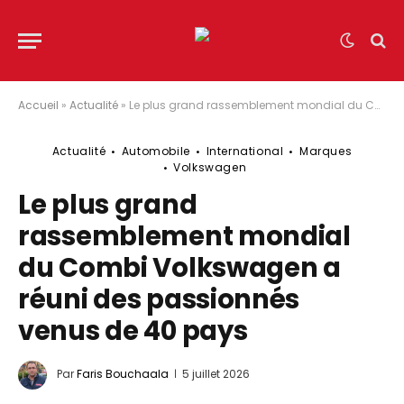
Accueil
»
Actualité
»
Le plus grand rassemblement mondial du Combi Volkswagen a réuni des passionnés venus de 40 pays
Actualité
Automobile
International
Marques
Volkswagen
Le plus grand
rassemblement mondial
du Combi Volkswagen a
réuni des passionnés
venus de 40 pays
Par
Faris Bouchaala
5 juillet 2026