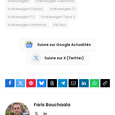
volkswagen
volkswagen california
Volkswagen Classic
Volkswagen T1
Volkswagen T2
Volkswagen Type 2
Volkswagen Utilitaires
VW Bus
Suivre sur Google Actualités
Suivre sur X (Twitter)
Facebook
Twitter
Pinterest
Bluesky
Threads
Partager
Email
LinkedIn
WhatsApp
Copi
sur
le
Telegram
lien
Faris Bouchaala
X
LinkedIn