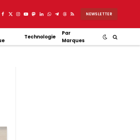
NEWSLETTER
Facebook
X
Instagram
YouTube
Mastodon
LinkedIn
WhatsApp
Partager
Threads
RSS
(Twitter)
sur
Telegram
Par
Technologie
ue
Marques