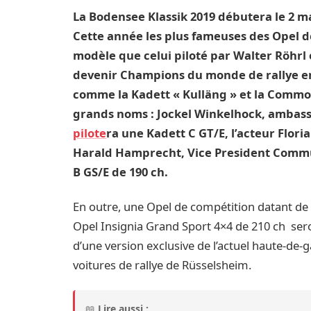
La Bodensee Klassik 2019 débutera le 2 m
Cette année les plus fameuses des Opel de
modèle que celui piloté par Walter Röhrl 
devenir Champions du monde de rallye e
comme la Kadett « Kulläng » et la Commo
grands noms : Jockel Winkelhock, ambas
pilote
ra une Kadett C GT/E, l’acteur Flor
Harald Hamprecht, Vice President Commu
B GS/E de 190 ch.
En outre, une Opel de compétition datant de
Opel Insignia Grand Sport 4×4 de 210 ch sero
d’une version exclusive de l’actuel haute-de
voitures de rallye de Rüsselsheim.
📖
Lire aussi :