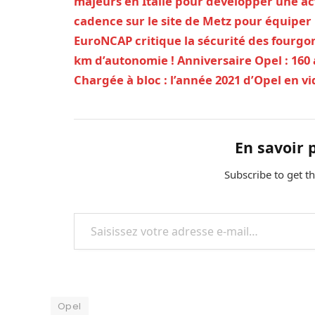
majeurs en Italie pour développer une ac
cadence sur le site de Metz pour équiper l
EuroNCAP critique la sécurité des fourg
km d’autonomie !
Anniversaire Opel : 160
Chargée à bloc : l’année 2021 d’Opel en v
En savoir 
Subscribe to get th
Saisissez votre adresse e-mail…
Opel