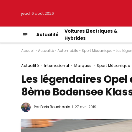
jeudi 6 août 2026
Voitures Electriques &
Actualité
Hybrides
Accueil
»
Actualité
»
Automobile
»
Sport Mécanique
»
Les lége
Actualité
International
Marques
Sport Mécanique
Les légendaires Opel 
8ème Bodensee Klass
Par
Faris Bouchaala
27 avril 2019