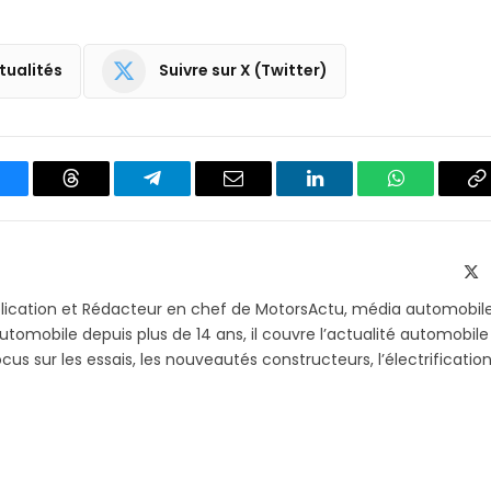
tualités
Suivre sur X (Twitter)
luesky
Threads
Partager
Email
LinkedIn
WhatsApp
C
sur
le
Telegram
li
X
(T
blication et Rédacteur en chef de MotorsActu, média automobil
utomobile depuis plus de 14 ans, il couvre l’actualité automobile
s sur les essais, les nouveautés constructeurs, l’électrification