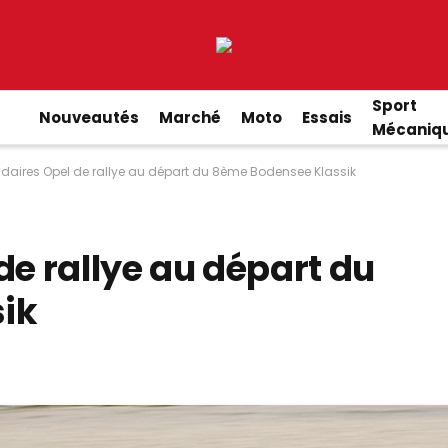
Sport
Nouveautés
Marché
Moto
Essais
Mécaniq
ndaires Opel de rallye au départ du 8ème Bodensee Klassik
de rallye au départ du
ik