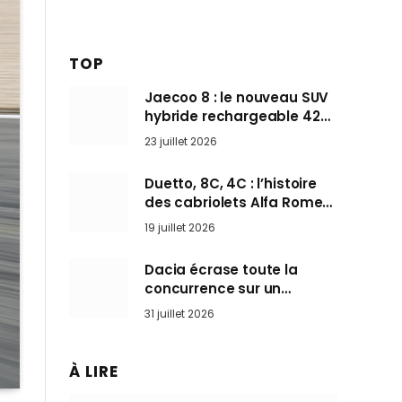
TOP
Jaecoo 8 : le nouveau SUV
hybride rechargeable 428
ch qui vise l’Audi Q7 arrive
23 juillet 2026
en Europe cet automne
Duetto, 8C, 4C : l’histoire
des cabriolets Alfa Romeo,
ces Spider qui ont défini
19 juillet 2026
l’art de rouler cheveux au
vent
Dacia écrase toute la
concurrence sur un
marché où personne ne
31 juillet 2026
l’attendait
À LIRE