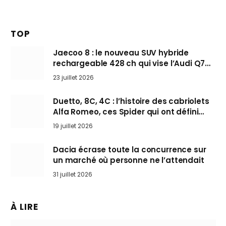
TOP
Jaecoo 8 : le nouveau SUV hybride
rechargeable 428 ch qui vise l’Audi Q7
arrive en Europe cet automne
23 juillet 2026
Duetto, 8C, 4C : l’histoire des cabriolets
Alfa Romeo, ces Spider qui ont défini
l’art de rouler cheveux au vent
19 juillet 2026
Dacia écrase toute la concurrence sur
un marché où personne ne l’attendait
31 juillet 2026
À LIRE