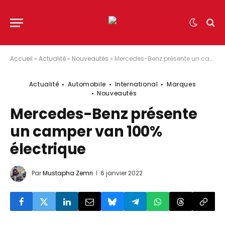
Accueil
»
Actualité
»
Nouveautés
»
Mercedes-Benz présente un camper van 100% électrique
Actualité
Automobile
International
Marques
Nouveautés
Mercedes-Benz présente
un camper van 100%
électrique
Par
Mustapha Zemri
6 janvier 2022