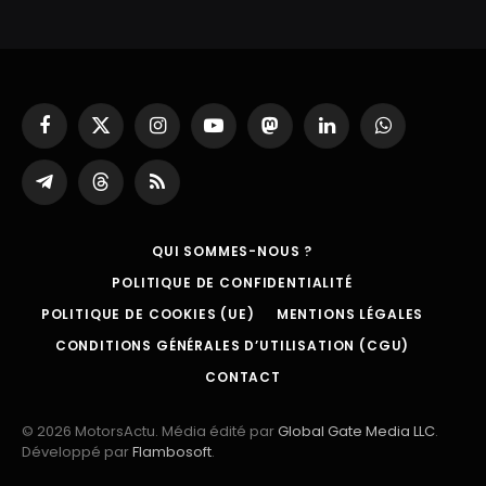
Facebook
X
Instagram
YouTube
Mastodon
LinkedIn
WhatsApp
(Twitter)
Partager
Threads
RSS
sur
Telegram
QUI SOMMES-NOUS ?
POLITIQUE DE CONFIDENTIALITÉ
POLITIQUE DE COOKIES (UE)
MENTIONS LÉGALES
CONDITIONS GÉNÉRALES D’UTILISATION (CGU)
CONTACT
© 2026 MotorsActu. Média édité par
Global Gate Media LLC
.
Développé par
Flambosoft
.