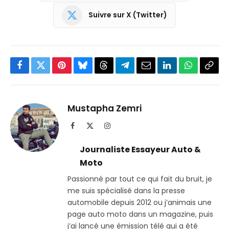
Suivre sur X (Twitter)
Facebook
Twitter
Pinterest
Bluesky
Threads
Partager
Email
LinkedIn
WhatsApp
Copi
sur
le
Telegram
lien
Mustapha Zemri
Facebook
X
Instagram
(Twitter)
Journaliste Essayeur Auto &
Moto
Passionné par tout ce qui fait du bruit, je
me suis spécialisé dans la presse
automobile depuis 2012 ou j’animais une
page auto moto dans un magazine, puis
j’ai lancé une émission télé qui a été