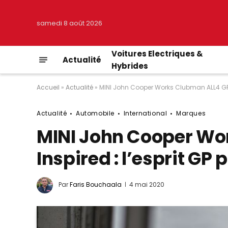
samedi 8 août 2026
Voitures Electriques &
Actualité
Hybrides
Accueil
»
Actualité
»
MINI John Cooper Works Clubman ALL4 GP In
Actualité
Automobile
International
Marques
MINI John Cooper Wo
Inspired : l’esprit GP 
Par
Faris Bouchaala
4 mai 2020