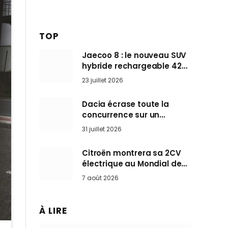
TOP
Jaecoo 8 : le nouveau SUV
hybride rechargeable 428
ch qui vise l’Audi Q7 arrive
23 juillet 2026
en Europe cet automne
Dacia écrase toute la
concurrence sur un
marché où personne ne
31 juillet 2026
l’attendait
Citroën montrera sa 2CV
électrique au Mondial de
Paris pendant que BMW et
7 août 2026
Mini désertent le salon
À LIRE