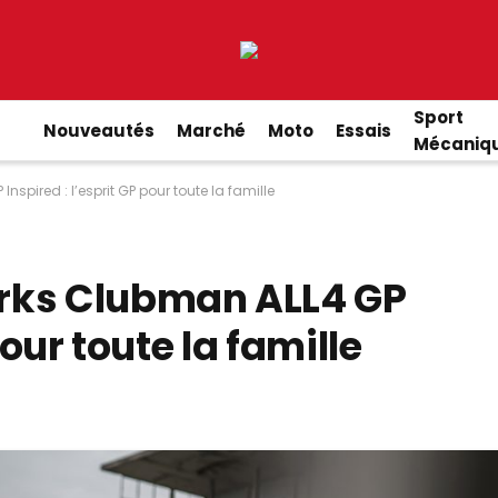
Sport
Nouveautés
Marché
Moto
Essais
Mécaniq
spired : l’esprit GP pour toute la famille
rks Clubman ALL4 GP
pour toute la famille