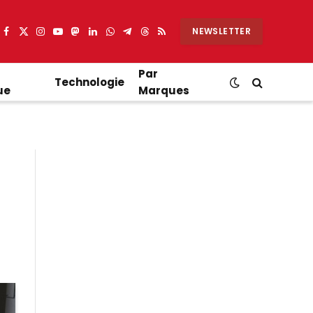
NEWSLETTER
Facebook
X
Instagram
YouTube
Mastodon
LinkedIn
WhatsApp
Partager
Threads
RSS
(Twitter)
sur
Telegram
Par
Technologie
ue
Marques