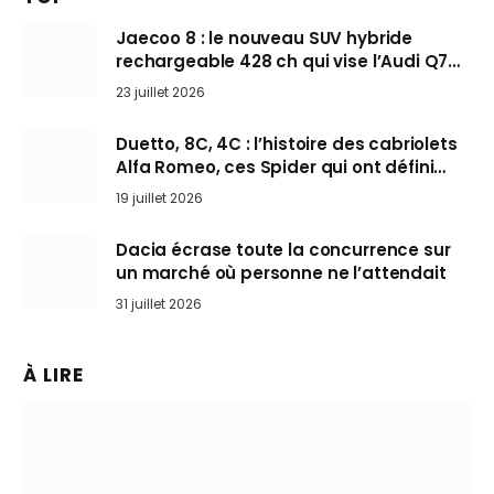
Jaecoo 8 : le nouveau SUV hybride
rechargeable 428 ch qui vise l’Audi Q7
arrive en Europe cet automne
23 juillet 2026
Duetto, 8C, 4C : l’histoire des cabriolets
Alfa Romeo, ces Spider qui ont défini
l’art de rouler cheveux au vent
19 juillet 2026
Dacia écrase toute la concurrence sur
un marché où personne ne l’attendait
31 juillet 2026
À LIRE