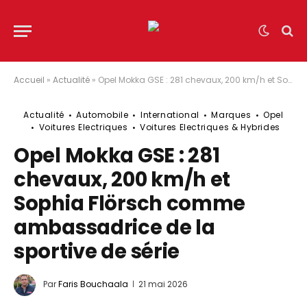
Accueil
»
Actualité
»
Opel Mokka GSE : 281 chevaux, 200 km/h et Sophia Flörsch comme ambassadrice de la sportive de série
Actualité
Automobile
International
Marques
Opel
Voitures Electriques
Voitures Electriques & Hybrides
Opel Mokka GSE : 281
chevaux, 200 km/h et
Sophia Flörsch comme
ambassadrice de la
sportive de série
Par
Faris Bouchaala
21 mai 2026