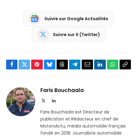
Suivre sur Google Actualités
Suivre sur X (Twitter)
Facebook
Twitter
Pinterest
Bluesky
Threads
Partager
Email
LinkedIn
WhatsApp
Copi
sur
le
Telegram
lien
Faris Bouchaala
X
LinkedIn
(Twitter)
Faris Bouchaala est Directeur de
publication et Rédacteur en chef de
MotorsActu, média automobile français
fondé en 2018. Journaliste automobile