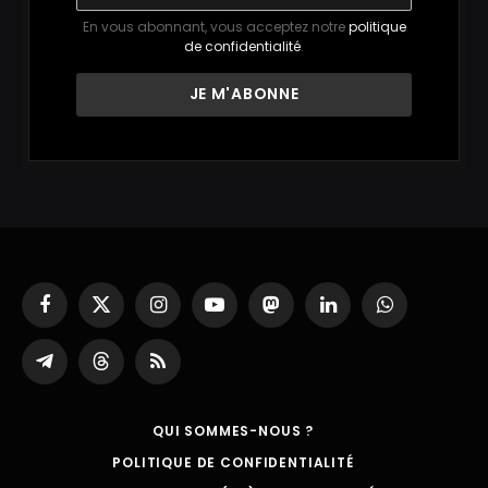
En vous abonnant, vous acceptez notre
politique
de confidentialité
.
Facebook
X
Instagram
YouTube
Mastodon
LinkedIn
WhatsApp
(Twitter)
Partager
Threads
RSS
sur
Telegram
QUI SOMMES-NOUS ?
POLITIQUE DE CONFIDENTIALITÉ