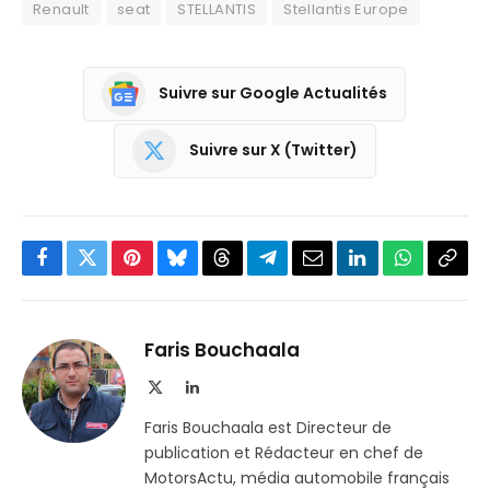
Renault
seat
STELLANTIS
Stellantis Europe
Suivre sur Google Actualités
Suivre sur X (Twitter)
Facebook
Twitter
Pinterest
Bluesky
Threads
Partager
Email
LinkedIn
WhatsApp
Copi
sur
le
Telegram
lien
Faris Bouchaala
X
LinkedIn
(Twitter)
Faris Bouchaala est Directeur de
publication et Rédacteur en chef de
MotorsActu, média automobile français