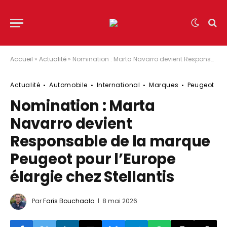
Accueil
»
Actualité
»
Nomination : Marta Navarro devient Responsable de la marque Peugeot pour l’Europe élargie chez Stellantis
Actualité
Automobile
International
Marques
Peugeot
Nomination : Marta
Navarro devient
Responsable de la marque
Peugeot pour l’Europe
élargie chez Stellantis
Par
Faris Bouchaala
8 mai 2026