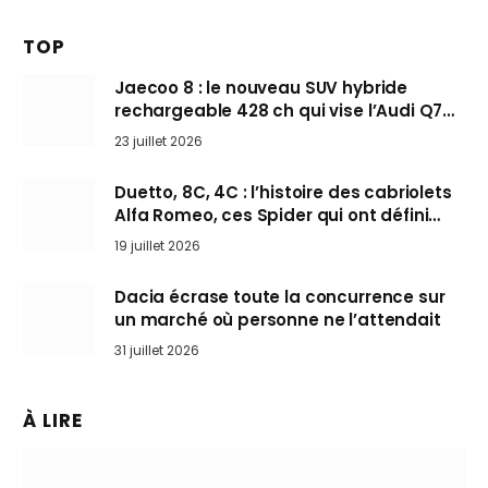
TOP
Jaecoo 8 : le nouveau SUV hybride
rechargeable 428 ch qui vise l’Audi Q7
arrive en Europe cet automne
23 juillet 2026
Duetto, 8C, 4C : l’histoire des cabriolets
Alfa Romeo, ces Spider qui ont défini
l’art de rouler cheveux au vent
19 juillet 2026
Dacia écrase toute la concurrence sur
un marché où personne ne l’attendait
31 juillet 2026
À LIRE