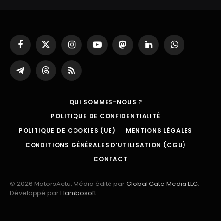
Facebook
X
Instagram
YouTube
Mastodon
LinkedIn
WhatsApp
(Twitter)
Partager
Threads
RSS
sur
Telegram
QUI SOMMES-NOUS ?
POLITIQUE DE CONFIDENTIALITÉ
POLITIQUE DE COOKIES (UE)
MENTIONS LÉGALES
CONDITIONS GÉNÉRALES D’UTILISATION (CGU)
CONTACT
© 2026 MotorsActu. Média édité par
Global Gate Media LLC
.
Développé par
Flambosoft
.