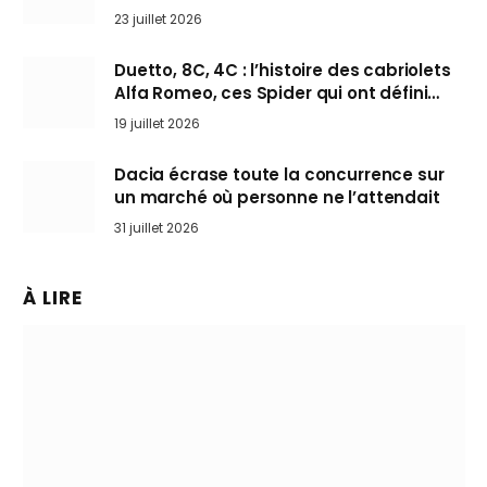
arrive en Europe cet automne
23 juillet 2026
Duetto, 8C, 4C : l’histoire des cabriolets
Alfa Romeo, ces Spider qui ont défini
l’art de rouler cheveux au vent
19 juillet 2026
Dacia écrase toute la concurrence sur
un marché où personne ne l’attendait
31 juillet 2026
À LIRE