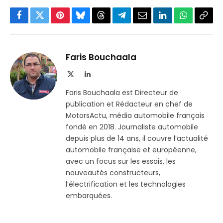
Facebook
Twitter
Pinterest
Bluesky
Threads
Partager
Email
LinkedIn
WhatsApp
Copi
sur
le
Telegram
lien
Faris Bouchaala
X
LinkedIn
(Twitter)
Faris Bouchaala est Directeur de
publication et Rédacteur en chef de
MotorsActu, média automobile français
fondé en 2018. Journaliste automobile
depuis plus de 14 ans, il couvre l’actualité
automobile française et européenne,
avec un focus sur les essais, les
nouveautés constructeurs,
l’électrification et les technologies
embarquées.