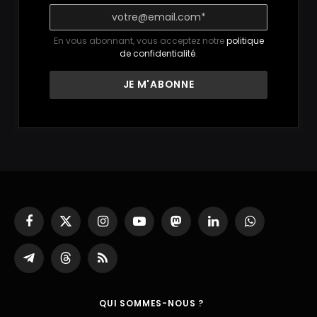
En vous abonnant, vous acceptez notre
politique
de confidentialité
.
Facebook
X
Instagram
YouTube
Mastodon
LinkedIn
WhatsApp
(Twitter)
Partager
Threads
RSS
sur
Telegram
QUI SOMMES-NOUS ?