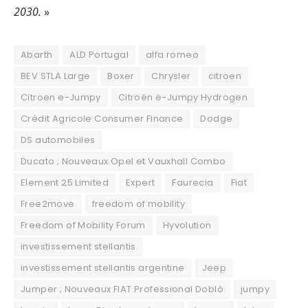
2030.
»
Abarth
ALD Portugal
alfa romeo
BEV STLA Large
Boxer
Chrysler
citroen
Citroen e-Jumpy
Citroën ë-Jumpy Hydrogen
Crédit Agricole Consumer Finance
Dodge
DS automobiles
Ducato ; Nouveaux Opel et Vauxhall Combo
Element 25 Limited
Expert
Faurecia
Fiat
Free2move
freedom of mobility
Freedom of Mobility Forum
Hyvolution
investissement stellantis
investissement stellantis argentine
Jeep
Jumper ; Nouveaux FIAT Professional Doblò
jumpy