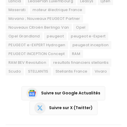
Lancia
LeasePlan Luxembourg
Leasys
Lyten
Maserati
moteur électrique France
Movano ; Nouveaux PEUGEOT Partner
Nouveaux Citroën Berlingo Van
Opel
Opel Grandland
peugeot
peugeot e-Expert
PEUGEOT e-EXPERT Hydrogen
peugeot inception
PEUGEOT INCEPTION Concept
RAM
RAM BEV Revolution
resultats financiers stellantis
Scudo
STELLANTIS
Stellantis France
Vivaro
Suivre sur Google Actualités
Suivre sur X (Twitter)