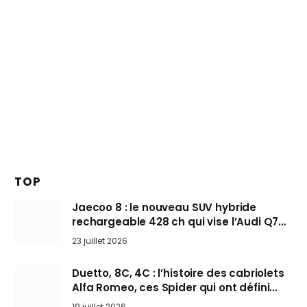
TOP
Jaecoo 8 : le nouveau SUV hybride
rechargeable 428 ch qui vise l’Audi Q7
arrive en Europe cet automne
23 juillet 2026
Duetto, 8C, 4C : l’histoire des cabriolets
Alfa Romeo, ces Spider qui ont défini
l’art de rouler cheveux au vent
19 juillet 2026