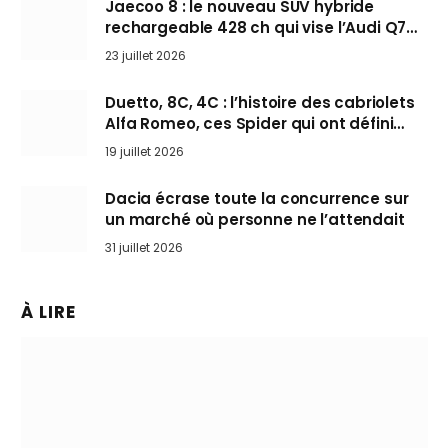
Jaecoo 8 : le nouveau SUV hybride
rechargeable 428 ch qui vise l’Audi Q7
arrive en Europe cet automne
23 juillet 2026
Duetto, 8C, 4C : l’histoire des cabriolets
Alfa Romeo, ces Spider qui ont défini
l’art de rouler cheveux au vent
19 juillet 2026
Dacia écrase toute la concurrence sur
un marché où personne ne l’attendait
31 juillet 2026
À LIRE