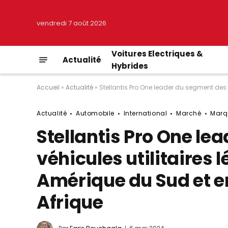
vendredi 7 août 2026
Voitures Electriques &
Actualité
Hybrides
Accueil
»
Actualité
»
Stellantis Pro One leader du segment des 
Actualité
Automobile
International
Marché
Marq
Stellantis Pro One le
véhicules utilitaires 
Amérique du Sud et e
Afrique