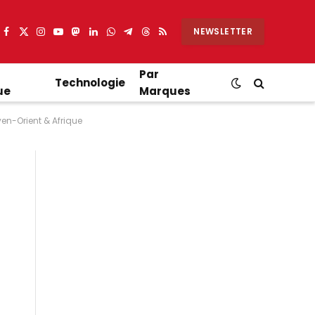
NEWSLETTER
Facebook
X
Instagram
YouTube
Mastodon
LinkedIn
WhatsApp
Partager
Threads
RSS
(Twitter)
sur
Telegram
Par
Technologie
ue
Marques
yen-Orient & Afrique