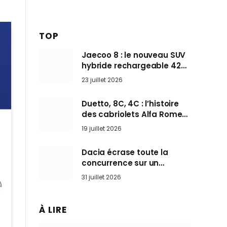
TOP
Jaecoo 8 : le nouveau SUV
hybride rechargeable 428
ch qui vise l’Audi Q7 arrive
23 juillet 2026
en Europe cet automne
Duetto, 8C, 4C : l’histoire
des cabriolets Alfa Romeo,
ces Spider qui ont défini
19 juillet 2026
l’art de rouler cheveux au
vent
Dacia écrase toute la
concurrence sur un
marché où personne ne
31 juillet 2026
l’attendait
À LIRE