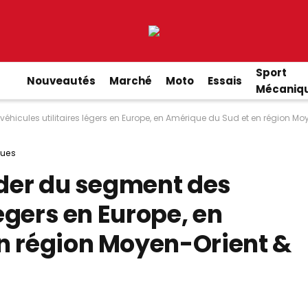
Sport
Nouveautés
Marché
Moto
Essais
Mécaniq
véhicules utilitaires légers en Europe, en Amérique du Sud et en région Mo
ues
ader du segment des
légers en Europe, en
n région Moyen-Orient &