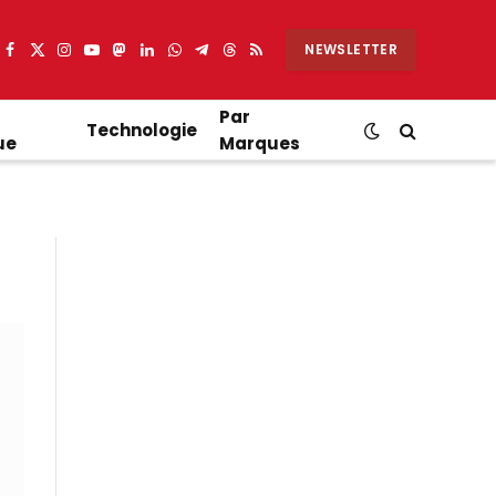
NEWSLETTER
Facebook
X
Instagram
YouTube
Mastodon
LinkedIn
WhatsApp
Partager
Threads
RSS
(Twitter)
sur
Telegram
Par
Technologie
ue
Marques