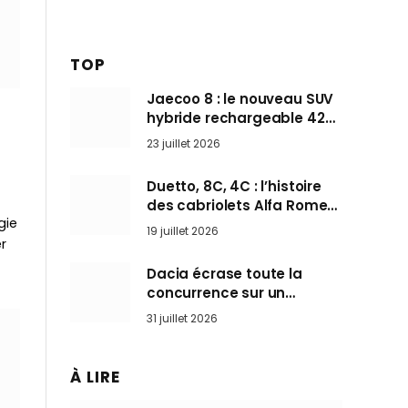
TOP
Jaecoo 8 : le nouveau SUV
hybride rechargeable 428
ch qui vise l’Audi Q7 arrive
23 juillet 2026
en Europe cet automne
Duetto, 8C, 4C : l’histoire
des cabriolets Alfa Romeo,
gie
ces Spider qui ont défini
19 juillet 2026
l’art de rouler cheveux au
r
vent
Dacia écrase toute la
concurrence sur un
marché où personne ne
31 juillet 2026
l’attendait
À LIRE