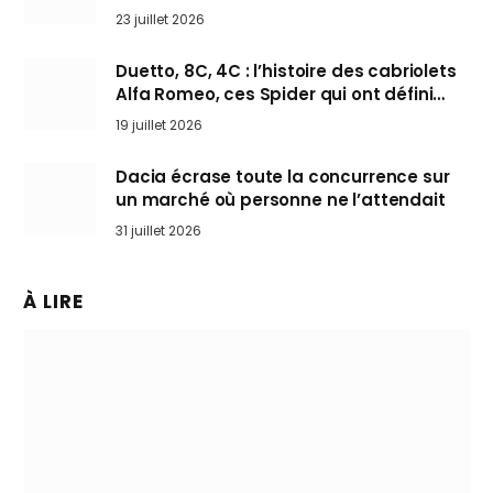
arrive en Europe cet automne
23 juillet 2026
Duetto, 8C, 4C : l’histoire des cabriolets
Alfa Romeo, ces Spider qui ont défini
l’art de rouler cheveux au vent
19 juillet 2026
Dacia écrase toute la concurrence sur
un marché où personne ne l’attendait
31 juillet 2026
À LIRE