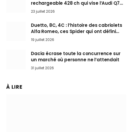
rechargeable 428 ch qui vise l’Audi Q7
arrive en Europe cet automne
23 juillet 2026
Duetto, 8C, 4C : l’histoire des cabriolets
Alfa Romeo, ces Spider qui ont défini
l’art de rouler cheveux au vent
19 juillet 2026
Dacia écrase toute la concurrence sur
un marché où personne ne l’attendait
31 juillet 2026
À LIRE