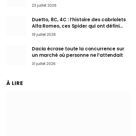
arrive en Europe cet automne
23 juillet 2026
Duetto, 8C, 4C : l’histoire des cabriolets
Alfa Romeo, ces Spider qui ont défini
l’art de rouler cheveux au vent
19 juillet 2026
Dacia écrase toute la concurrence sur
un marché où personne ne l’attendait
31 juillet 2026
À LIRE