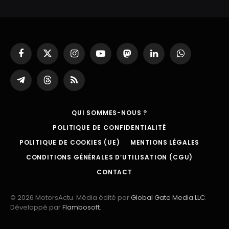
Facebook
X
Instagram
YouTube
Mastodon
LinkedIn
WhatsApp
(Twitter)
Partager
Threads
RSS
sur
Telegram
QUI SOMMES-NOUS ?
POLITIQUE DE CONFIDENTIALITÉ
POLITIQUE DE COOKIES (UE)
MENTIONS LÉGALES
CONDITIONS GÉNÉRALES D’UTILISATION (CGU)
CONTACT
© 2026 MotorsActu. Média édité par
Global Gate Media LLC
.
Développé par
Flambosoft
.