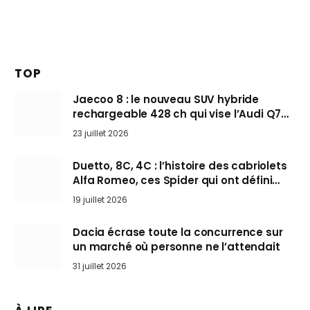
TOP
Jaecoo 8 : le nouveau SUV hybride
rechargeable 428 ch qui vise l’Audi Q7
arrive en Europe cet automne
23 juillet 2026
Duetto, 8C, 4C : l’histoire des cabriolets
Alfa Romeo, ces Spider qui ont défini
l’art de rouler cheveux au vent
19 juillet 2026
Dacia écrase toute la concurrence sur
un marché où personne ne l’attendait
31 juillet 2026