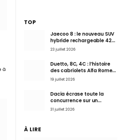
TOP
Jaecoo 8 : le nouveau SUV
hybride rechargeable 428
ch qui vise l’Audi Q7 arrive
23 juillet 2026
en Europe cet automne
Duetto, 8C, 4C : l’histoire
e à
des cabriolets Alfa Romeo,
ces Spider qui ont défini
19 juillet 2026
l’art de rouler cheveux au
vent
Dacia écrase toute la
concurrence sur un
marché où personne ne
31 juillet 2026
l’attendait
À LIRE