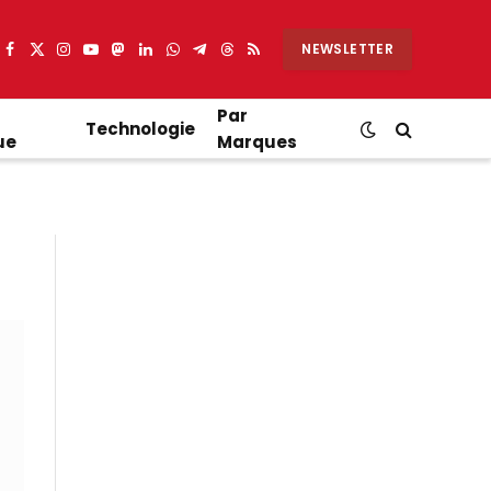
NEWSLETTER
Facebook
X
Instagram
YouTube
Mastodon
LinkedIn
WhatsApp
Partager
Threads
RSS
(Twitter)
sur
Telegram
Par
Technologie
ue
Marques