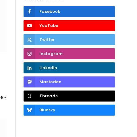
Facebook
YouTube
Twitter
Instagram
LinkedIn
Mastodon
Threads
e «
Bluesky