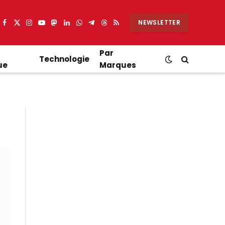
NEWSLETTER
Facebook
X
Instagram
YouTube
Mastodon
LinkedIn
WhatsApp
Partager
Threads
RSS
(Twitter)
sur
Telegram
Par
Technologie
ue
Marques