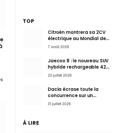
TOP
Citroën montrera sa 2CV
électrique au Mondial de
me
Paris pendant que BMW et
à
7 août 2026
Mini désertent le salon
Jaecoo 8 : le nouveau SUV
hybride rechargeable 428
ch qui vise l’Audi Q7 arrive
23 juillet 2026
en Europe cet automne
es
Dacia écrase toute la
concurrence sur un
marché où personne ne
31 juillet 2026
l’attendait
À LIRE