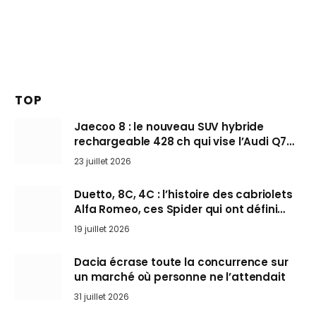
TOP
Jaecoo 8 : le nouveau SUV hybride
rechargeable 428 ch qui vise l’Audi Q7
arrive en Europe cet automne
23 juillet 2026
Duetto, 8C, 4C : l’histoire des cabriolets
Alfa Romeo, ces Spider qui ont défini
l’art de rouler cheveux au vent
19 juillet 2026
Dacia écrase toute la concurrence sur
un marché où personne ne l’attendait
31 juillet 2026