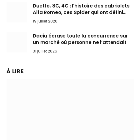
Duetto, 8C, 4C : l’histoire des cabriolets
Alfa Romeo, ces Spider qui ont défini
l’art de rouler cheveux au vent
19 juillet 2026
Dacia écrase toute la concurrence sur
un marché où personne ne l’attendait
31 juillet 2026
À LIRE