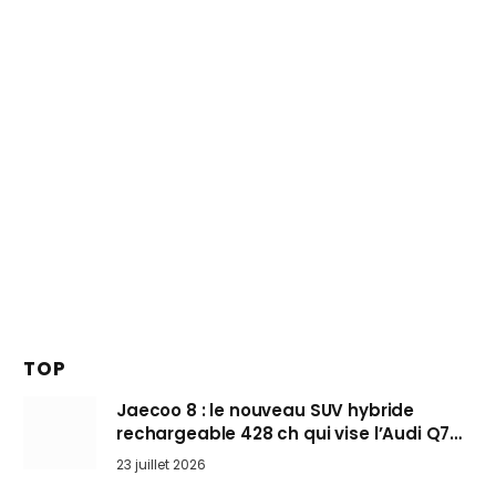
TOP
Jaecoo 8 : le nouveau SUV hybride
rechargeable 428 ch qui vise l’Audi Q7
arrive en Europe cet automne
23 juillet 2026