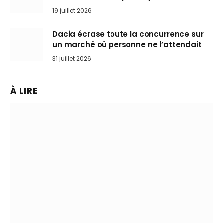
l’art de rouler cheveux au vent
19 juillet 2026
Dacia écrase toute la concurrence sur
un marché où personne ne l’attendait
31 juillet 2026
À LIRE