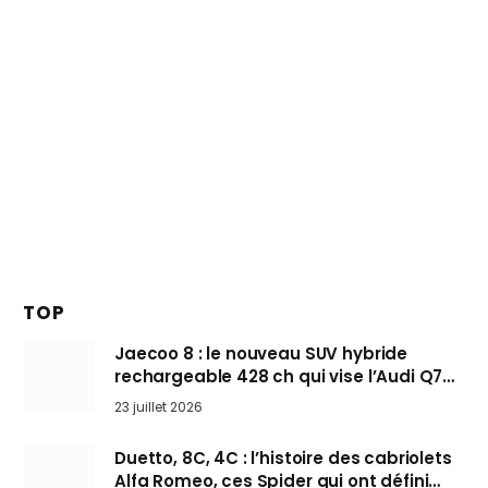
TOP
Jaecoo 8 : le nouveau SUV hybride
rechargeable 428 ch qui vise l’Audi Q7
arrive en Europe cet automne
23 juillet 2026
Duetto, 8C, 4C : l’histoire des cabriolets
Alfa Romeo, ces Spider qui ont défini