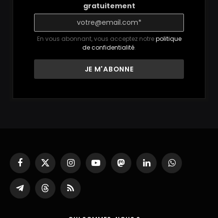
gratuitement
En vous abonnant, vous acceptez notre
politique
de confidentialité
.
Facebook
X
Instagram
YouTube
Mastodon
LinkedIn
WhatsApp
(Twitter)
Partager
Threads
RSS
sur
Telegram