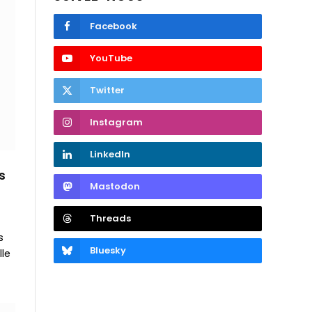
Facebook
YouTube
Twitter
Instagram
LinkedIn
s
Mastodon
Threads
s
Bluesky
lle