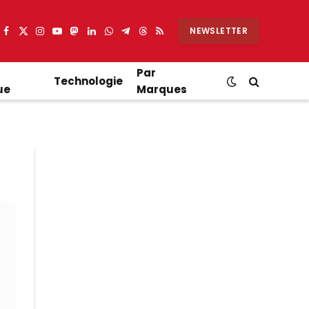
NEWSLETTER
Facebook
X
Instagram
YouTube
Mastodon
LinkedIn
WhatsApp
Partager
Threads
RSS
(Twitter)
sur
Telegram
Par
Technologie
ue
Marques