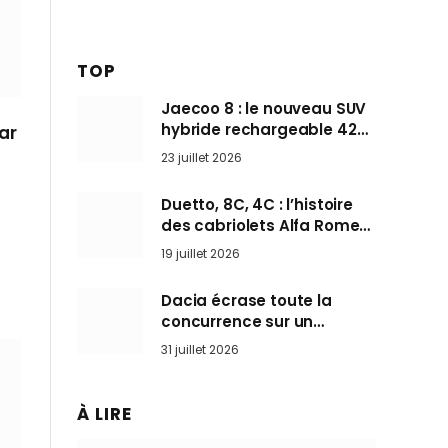
TOP
Jaecoo 8 : le nouveau SUV
hybride rechargeable 428
car
ch qui vise l’Audi Q7 arrive
23 juillet 2026
en Europe cet automne
Duetto, 8C, 4C : l’histoire
des cabriolets Alfa Romeo,
ces Spider qui ont défini
19 juillet 2026
l’art de rouler cheveux au
vent
Dacia écrase toute la
concurrence sur un
marché où personne ne
31 juillet 2026
l’attendait
À LIRE