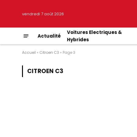
vendredi 7 août 2026
Voitures Electriques &
Actualité
Hybrides
Accueil
»
Citroen C3
»
Page 3
CITROEN C3