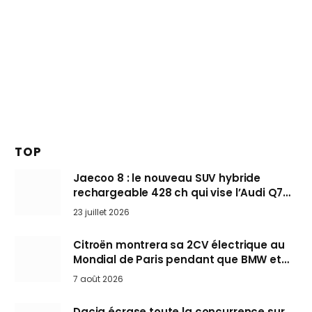
TOP
Jaecoo 8 : le nouveau SUV hybride
rechargeable 428 ch qui vise l’Audi Q7
arrive en Europe cet automne
23 juillet 2026
Citroën montrera sa 2CV électrique au
Mondial de Paris pendant que BMW et
Mini désertent le salon
7 août 2026
Dacia écrase toute la concurrence sur