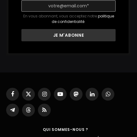
En vous abonnant, vous acceptez notre
politique
de confidentialité
.
Facebook
X
Instagram
YouTube
Mastodon
LinkedIn
WhatsApp
(Twitter)
Partager
Threads
RSS
sur
Telegram
QUI SOMMES-NOUS ?