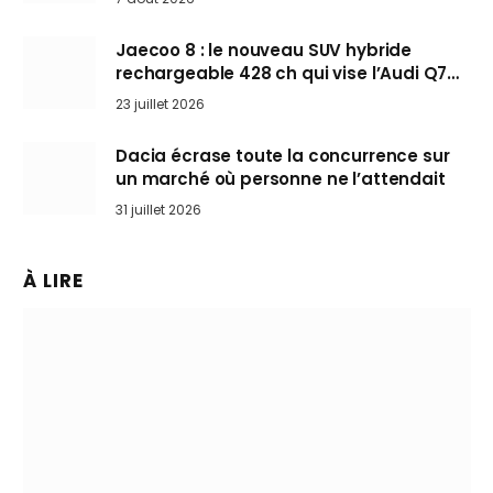
Jaecoo 8 : le nouveau SUV hybride
rechargeable 428 ch qui vise l’Audi Q7
arrive en Europe cet automne
23 juillet 2026
Dacia écrase toute la concurrence sur
un marché où personne ne l’attendait
31 juillet 2026
À LIRE