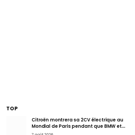
TOP
Citroën montrera sa 2CV électrique au
Mondial de Paris pendant que BMW et
Mini désertent le salon
7 août 2026