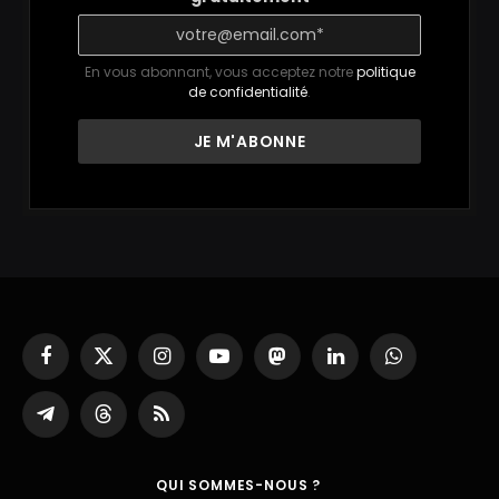
En vous abonnant, vous acceptez notre
politique
de confidentialité
.
Facebook
X
Instagram
YouTube
Mastodon
LinkedIn
WhatsApp
(Twitter)
Partager
Threads
RSS
sur
Telegram
QUI SOMMES-NOUS ?