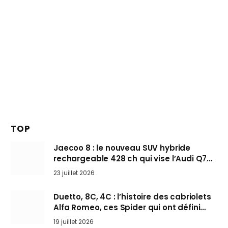
TOP
Jaecoo 8 : le nouveau SUV hybride
rechargeable 428 ch qui vise l’Audi Q7
arrive en Europe cet automne
23 juillet 2026
Duetto, 8C, 4C : l’histoire des cabriolets
Alfa Romeo, ces Spider qui ont défini
l’art de rouler cheveux au vent
19 juillet 2026