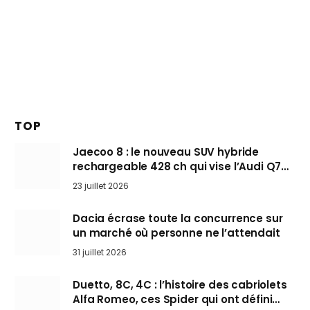
TOP
Jaecoo 8 : le nouveau SUV hybride
rechargeable 428 ch qui vise l’Audi Q7
arrive en Europe cet automne
23 juillet 2026
Dacia écrase toute la concurrence sur
un marché où personne ne l’attendait
31 juillet 2026
Duetto, 8C, 4C : l’histoire des cabriolets
Alfa Romeo, ces Spider qui ont défini