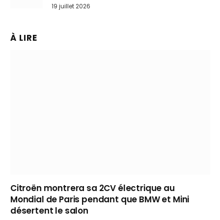
l’art de rouler cheveux au vent
19 juillet 2026
À LIRE
Citroën montrera sa 2CV électrique au
Mondial de Paris pendant que BMW et Mini
désertent le salon