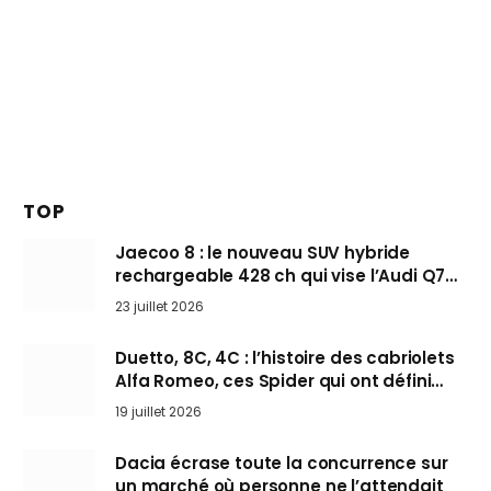
TOP
Jaecoo 8 : le nouveau SUV hybride
rechargeable 428 ch qui vise l’Audi Q7
arrive en Europe cet automne
23 juillet 2026
Duetto, 8C, 4C : l’histoire des cabriolets
Alfa Romeo, ces Spider qui ont défini
l’art de rouler cheveux au vent
19 juillet 2026
Dacia écrase toute la concurrence sur
un marché où personne ne l’attendait