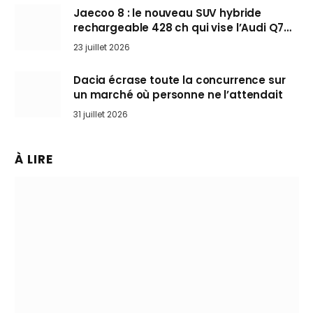
Jaecoo 8 : le nouveau SUV hybride
rechargeable 428 ch qui vise l’Audi Q7
arrive en Europe cet automne
23 juillet 2026
Dacia écrase toute la concurrence sur
un marché où personne ne l’attendait
31 juillet 2026
À LIRE