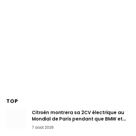
TOP
Citroën montrera sa 2CV électrique au
Mondial de Paris pendant que BMW et
Mini désertent le salon
7 août 2026