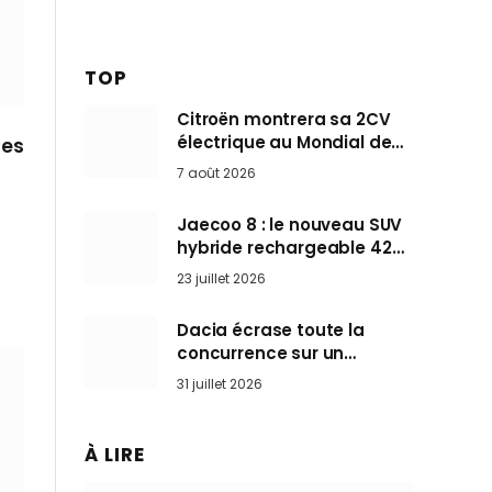
TOP
Citroën montrera sa 2CV
électrique au Mondial de
des
Paris pendant que BMW et
7 août 2026
Mini désertent le salon
Jaecoo 8 : le nouveau SUV
hybride rechargeable 428
ch qui vise l’Audi Q7 arrive
23 juillet 2026
en Europe cet automne
Dacia écrase toute la
concurrence sur un
marché où personne ne
31 juillet 2026
l’attendait
À LIRE