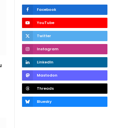
Facebook
YouTube
Twitter
Instagram
LinkedIn
u
Mastodon
Threads
e
Bluesky