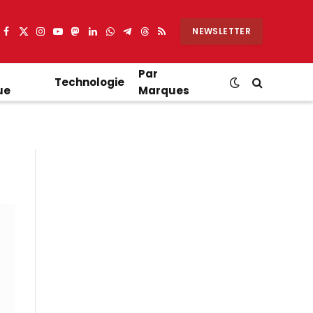
NEWSLETTER
Facebook
X
Instagram
YouTube
Mastodon
LinkedIn
WhatsApp
Partager
Threads
RSS
(Twitter)
sur
Telegram
Par
Technologie
ue
Marques