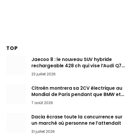
TOP
Jaecoo 8 : le nouveau SUV hybride
rechargeable 428 ch qui vise l’Audi Q7
arrive en Europe cet automne
23 juillet 2026
Citroën montrera sa 2CV électrique au
Mondial de Paris pendant que BMW et
Mini désertent le salon
7 août 2026
Dacia écrase toute la concurrence sur
un marché où personne ne l’attendait
31 juillet 2026