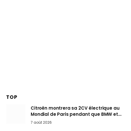
TOP
Citroën montrera sa 2CV électrique au
Mondial de Paris pendant que BMW et
Mini désertent le salon
7 août 2026