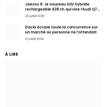
Jaecoo 8 : le nouveau SUV hybride
rechargeable 428 ch qui vise l’Audi Q7
arrive en Europe cet automne
23 juillet 2026
Dacia écrase toute la concurrence sur
un marché où personne ne l’attendait
31 juillet 2026
À LIRE