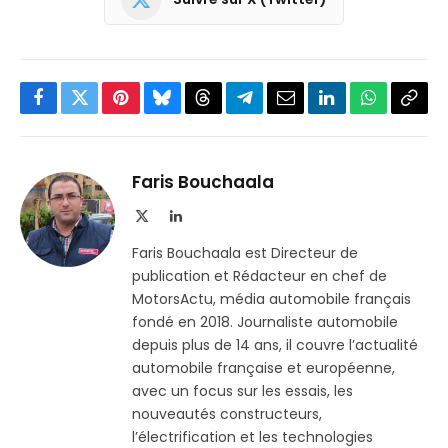
Facebook
Twitter
Pinterest
Bluesky
Threads
Partager
Email
LinkedIn
WhatsApp
Copi
sur
le
Telegram
lien
Faris Bouchaala
X
LinkedIn
(Twitter)
Faris Bouchaala est Directeur de
publication et Rédacteur en chef de
MotorsActu, média automobile français
fondé en 2018. Journaliste automobile
depuis plus de 14 ans, il couvre l’actualité
automobile française et européenne,
avec un focus sur les essais, les
nouveautés constructeurs,
l’électrification et les technologies