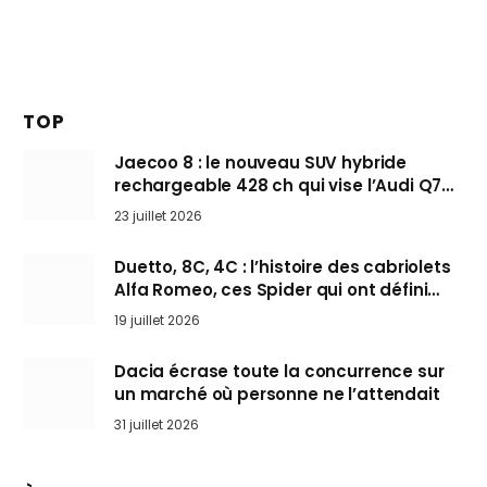
TOP
Jaecoo 8 : le nouveau SUV hybride
rechargeable 428 ch qui vise l’Audi Q7
arrive en Europe cet automne
23 juillet 2026
Duetto, 8C, 4C : l’histoire des cabriolets
Alfa Romeo, ces Spider qui ont défini
l’art de rouler cheveux au vent
19 juillet 2026
Dacia écrase toute la concurrence sur
un marché où personne ne l’attendait
31 juillet 2026