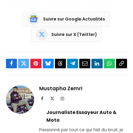
Suivre sur Google Actualités
Suivre sur X (Twitter)
Facebook
Twitter
Pinterest
Bluesky
Threads
Partager
Email
LinkedIn
WhatsApp
Copi
sur
le
Telegram
lien
Mustapha Zemri
Facebook
X
Instagram
(Twitter)
Journaliste Essayeur Auto &
Moto
Passionné par tout ce qui fait du bruit, je