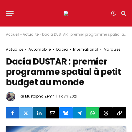
Accueil
»
Actualité
»
Dacia DUSTAR : premier programme spatial à petit budget au monde
Actualité
Automobile
Dacia
International
Marques
Dacia DUSTAR : premier
programme spatial à petit
budget au monde
Par
Mustapha Zemri
1 avril 2021