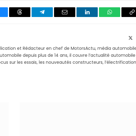
luesky
Threads
Partager
Email
LinkedIn
WhatsApp
C
sur
le
Telegram
li
X
(T
blication et Rédacteur en chef de MotorsActu, média automobil
utomobile depuis plus de 14 ans, il couvre l’actualité automobile
s sur les essais, les nouveautés constructeurs, l’électrification