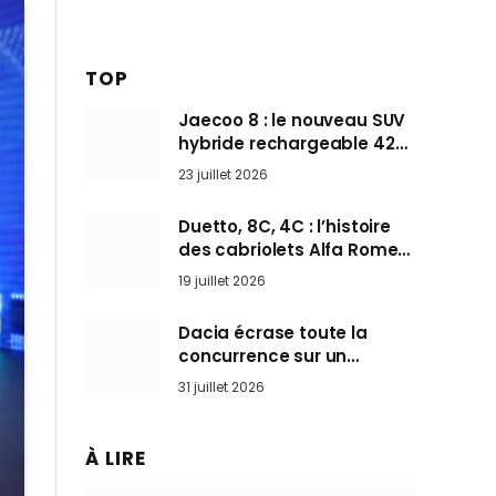
TOP
Jaecoo 8 : le nouveau SUV
hybride rechargeable 428
ch qui vise l’Audi Q7 arrive
23 juillet 2026
en Europe cet automne
Duetto, 8C, 4C : l’histoire
des cabriolets Alfa Romeo,
ces Spider qui ont défini
19 juillet 2026
l’art de rouler cheveux au
vent
Dacia écrase toute la
concurrence sur un
marché où personne ne
31 juillet 2026
l’attendait
À LIRE