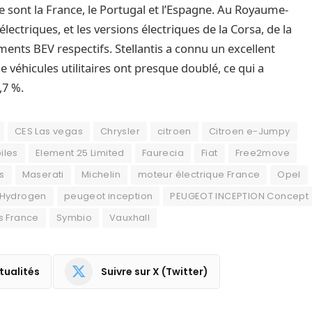
 ce sont la France, le Portugal et l’Espagne. Au Royaume-
lectriques, et les versions électriques de la Corsa, de la
ents BEV respectifs. Stellantis a connu un excellent
 véhicules utilitaires ont presque doublé, ce qui a
,7 %.
CES Las vegas
Chrysler
citroen
Citroen e-Jumpy
iles
Element 25 Limited
Faurecia
Fiat
Free2move
s
Maserati
Michelin
moteur électrique France
Opel
 Hydrogen
peugeot inception
PEUGEOT INCEPTION Concept
is France
Symbio
Vauxhall
tualités
Suivre sur X (Twitter)