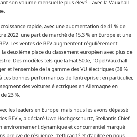
nt son volume mensuel le plus élevé – avec la Vauxhall
ue.
e croissance rapide, avec une augmentation de 41 % de
tre 2022, une part de marché de 15,3 % en Europe et une
s BEV. Les ventes de BEV augmentent régulièrement
s à la deuxième place du classement européen avec plus de
stre. Des modèles tels que la Fiat 500e, l’Opel/Vauxhall
nger et l’ensemble de la gamme des VU électriques (38 %
 ces bonnes performances de l’entreprise ; en particulier,
le segment des voitures électriques en Allemagne en
 de 23 %.
avec les leaders en Europe, mais nous les avons dépassé
des BEV », a déclaré Uwe Hochgeschurtz, Stellantis Chief
 un environnement dynamique et concurrentiel marqué
 preuve de résilience, d’efficacité et d’agilité en nous