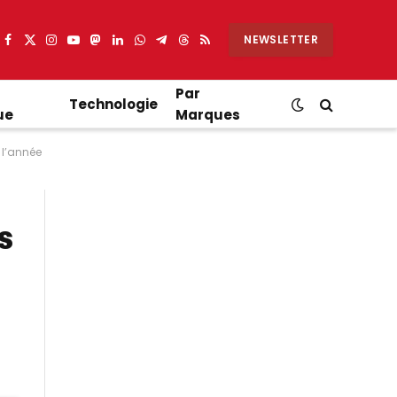
NEWSLETTER
Facebook
X
Instagram
YouTube
Mastodon
LinkedIn
WhatsApp
Partager
Threads
RSS
(Twitter)
sur
Telegram
Par
Technologie
ue
Marques
 l’année
s