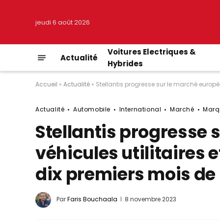
jeudi 6 août 2026
Voitures Electriques &
Actualité
Hybrides
Accueil
»
Actualité
»
Stellantis progresse sur le marché europée
Actualité
Automobile
International
Marché
Marq
Stellantis progresse 
véhicules utilitaires e
dix premiers mois de
Par
Faris Bouchaala
8 novembre 2023