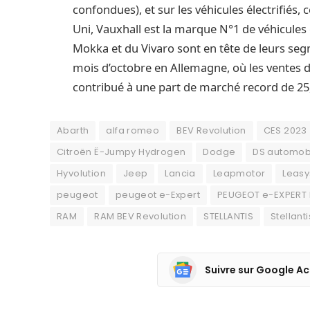
confondues), et sur les véhicules électrifiés,
Uni, Vauxhall est la marque N°1 de véhicules é
Mokka et du Vivaro sont en tête de leurs segm
mois d’octobre en Allemagne, où les ventes de
contribué à une part de marché record de 25
Abarth
alfa romeo
BEV Revolution
CES 2023
Citroën Ë-Jumpy Hydrogen
Dodge
DS automob
Hyvolution
Jeep
Lancia
Leapmotor
Leasy
peugeot
peugeot e-Expert
PEUGEOT e-EXPERT
RAM
RAM BEV Revolution
STELLANTIS
Stellant
Suivre sur Google Ac