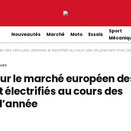
Sport
Nouveautés
Marché
Moto
Essais
Mécaniq
n des véhicules utilitaires et électrifiés au cours des dix premiers mois de
ues
sur le marché européen de
t électrifiés au cours des
 l’année