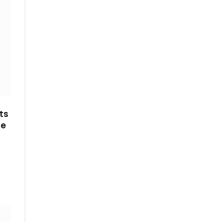
ts
se