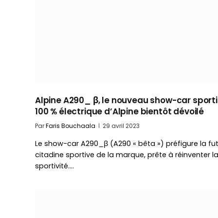
Alpine A290_ β, le nouveau show-car sporti
100 % électrique d’Alpine bientôt dévoilé
Par
Faris Bouchaala
29 avril 2023
Le show-car A290_β (A290 « bêta ») préfigure la fu
citadine sportive de la marque, prête à réinventer l
sportivité.…