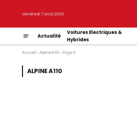
vendredi 7 août 2026
Voitures Electriques &
Actualité
Hybrides
Accueil
»
Alpine A110
»
Page 4
ALPINE A110