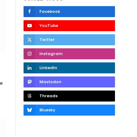
Facebook
YouTube
Twitter
Instagram
LinkedIn
Mastodon
le
Threads
Bluesky