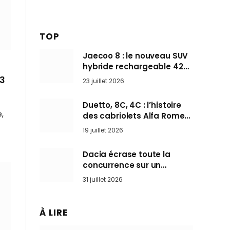
TOP
Jaecoo 8 : le nouveau SUV
hybride rechargeable 428
ch qui vise l’Audi Q7 arrive
23
23 juillet 2026
en Europe cet automne
Duetto, 8C, 4C : l’histoire
,
des cabriolets Alfa Romeo,
ces Spider qui ont défini
19 juillet 2026
l’art de rouler cheveux au
vent
Dacia écrase toute la
concurrence sur un
marché où personne ne
31 juillet 2026
l’attendait
À LIRE