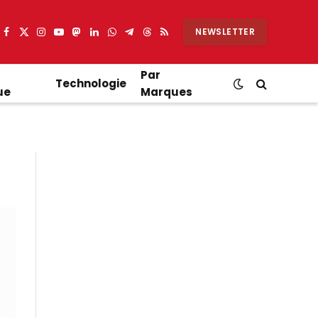
NEWSLETTER
Facebook
X
Instagram
YouTube
Mastodon
LinkedIn
WhatsApp
Partager
Threads
RSS
(Twitter)
sur
Telegram
Par
Technologie
ue
Marques