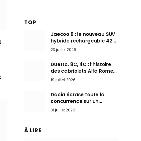
TOP
Jaecoo 8 : le nouveau SUV
hybride rechargeable 428
t
ch qui vise l’Audi Q7 arrive
23 juillet 2026
en Europe cet automne
Duetto, 8C, 4C : l’histoire
des cabriolets Alfa Romeo,
t
ces Spider qui ont défini
19 juillet 2026
l’art de rouler cheveux au
vent
Dacia écrase toute la
concurrence sur un
marché où personne ne
31 juillet 2026
l’attendait
À LIRE