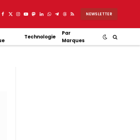
NEWSLETTER
Facebook
X
Instagram
YouTube
Mastodon
LinkedIn
WhatsApp
Partager
Threads
RSS
(Twitter)
sur
Telegram
Par
Technologie
ue
Marques