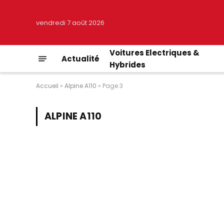
vendredi 7 août 2026
Voitures Electriques &
Actualité
Hybrides
Accueil
»
Alpine A110
»
Page 3
ALPINE A110