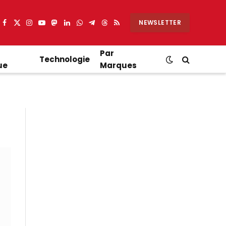
NEWSLETTER
Facebook
X
Instagram
YouTube
Mastodon
LinkedIn
WhatsApp
Partager
Threads
RSS
(Twitter)
sur
Telegram
Par
Technologie
ue
Marques