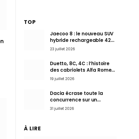
TOP
Jaecoo 8 : le nouveau SUV
hybride rechargeable 428
on
ch qui vise l’Audi Q7 arrive
23 juillet 2026
en Europe cet automne
Duetto, 8C, 4C : l’histoire
des cabriolets Alfa Romeo,
ces Spider qui ont défini
19 juillet 2026
l’art de rouler cheveux au
vent
Dacia écrase toute la
concurrence sur un
marché où personne ne
31 juillet 2026
l’attendait
À LIRE