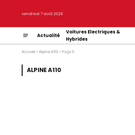
vendredi 7 août 2026
Voitures Electriques &
Actualité
Hybrides
Accueil
»
Alpine A110
»
Page 5
ALPINE A110