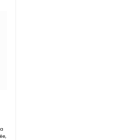
la
ée,