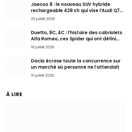
Jaecoo 8 : le nouveau SUV hybride
rechargeable 428 ch qui vise l’Audi Q7
arrive en Europe cet automne
23 juillet 2026
Duetto, 8C, 4C : l’histoire des cabriolets
Alfa Romeo, ces Spider qui ont défini
l’art de rouler cheveux au vent
19 juillet 2026
Dacia écrase toute la concurrence sur
un marché où personne ne l’attendait
31 juillet 2026
À LIRE