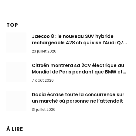
TOP
Jaecoo 8 : le nouveau SUV hybride
rechargeable 428 ch qui vise l’Audi Q7
arrive en Europe cet automne
23 juillet 2026
Citroën montrera sa 2CV électrique au
Mondial de Paris pendant que BMW et
Mini désertent le salon
7 août 2026
Dacia écrase toute la concurrence sur
un marché où personne ne l’attendait
31 juillet 2026
À LIRE