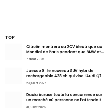
TOP
Citroën montrera sa 2CV électrique au
Mondial de Paris pendant que BMW et
Mini désertent le salon
7 août 2026
Jaecoo 8 : le nouveau SUV hybride
rechargeable 428 ch qui vise l’Audi Q7
arrive en Europe cet automne
23 juillet 2026
Dacia écrase toute la concurrence sur
un marché où personne ne l’attendait
31 juillet 2026