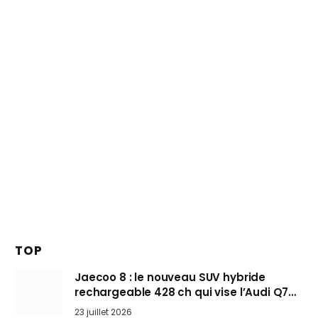
TOP
Jaecoo 8 : le nouveau SUV hybride
rechargeable 428 ch qui vise l’Audi Q7
arrive en Europe cet automne
23 juillet 2026