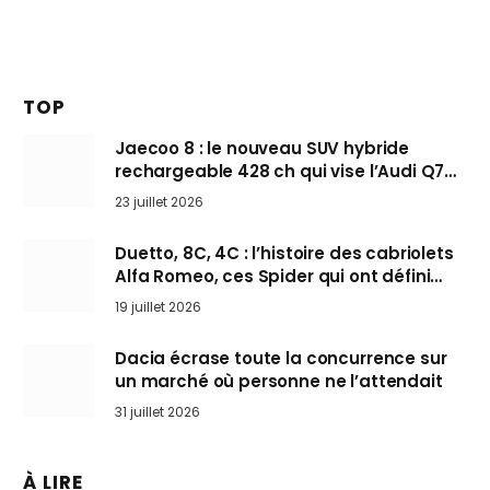
TOP
Jaecoo 8 : le nouveau SUV hybride
rechargeable 428 ch qui vise l’Audi Q7
arrive en Europe cet automne
23 juillet 2026
Duetto, 8C, 4C : l’histoire des cabriolets
Alfa Romeo, ces Spider qui ont défini
l’art de rouler cheveux au vent
19 juillet 2026
Dacia écrase toute la concurrence sur
un marché où personne ne l’attendait
31 juillet 2026
À LIRE