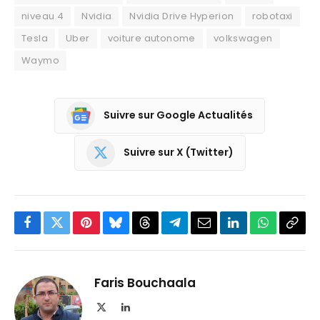
niveau 4
Nvidia
Nvidia Drive Hyperion
robotaxi
Tesla
Uber
voiture autonome
volkswagen
Waymo
Suivre sur Google Actualités
Suivre sur X (Twitter)
Facebook
Twitter
Pinterest
Bluesky
Threads
Partager
Email
LinkedIn
WhatsApp
Copi
sur
le
Telegram
lien
Faris Bouchaala
X
LinkedIn