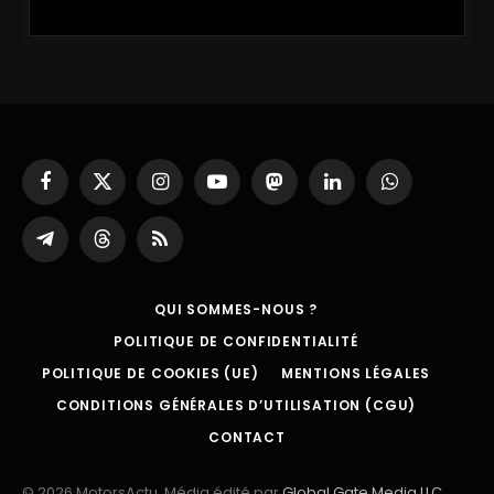
Facebook
X
Instagram
YouTube
Mastodon
LinkedIn
WhatsApp
(Twitter)
Partager
Threads
RSS
sur
Telegram
QUI SOMMES-NOUS ?
POLITIQUE DE CONFIDENTIALITÉ
POLITIQUE DE COOKIES (UE)
MENTIONS LÉGALES
CONDITIONS GÉNÉRALES D’UTILISATION (CGU)
CONTACT
© 2026 MotorsActu. Média édité par
Global Gate Media LLC
.